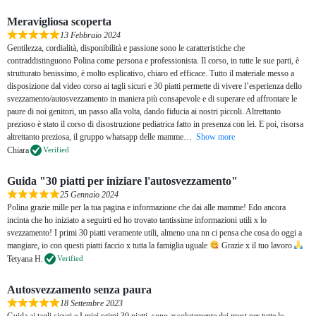
Meravigliosa scoperta
13 Febbraio 2024
Gentilezza, cordialità, disponibilità e passione sono le caratteristiche che
contraddistinguono Polina come persona e professionista. Il corso, in tutte le sue parti, è
strutturato benissimo, è molto esplicativo, chiaro ed efficace. Tutto il materiale messo a
disposizione dal video corso ai tagli sicuri e 30 piatti permette di vivere l’esperienza dello
svezzamento/autosvezzamento in maniera più consapevole e di superare ed affrontare le
paure di noi genitori, un passo alla volta, dando fiducia ai nostri piccoli. Altrettanto
prezioso è stato il corso di disostruzione pediatrica fatto in presenza con lei. E poi, risorsa
altrettanto preziosa, il gruppo whatsapp delle mamme
Show more
Chiara
Verified
Guida "30 piatti per iniziare l'autosvezzamento"
25 Gennaio 2024
Polina grazie mille per la tua pagina e informazione che dai alle mamme! Edo ancora
incinta che ho iniziato a seguirti ed ho trovato tantissime informazioni utili x lo
svezzamento! I primi 30 piatti veramente utili, almeno una nn ci pensa che cosa do oggi a
mangiare, io con questi piatti faccio x tutta la famiglia uguale
Grazie x il tuo lavoro
Tetyana H.
Verified
Autosvezzamento senza paura
18 Settembre 2023
Guida ai tagli sicuri e I miei primi 30 piatti, sono assolutamente dei must per tutte le