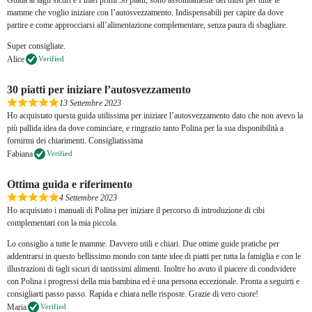
mamme che voglio iniziare con l’autosvezzamento. Indispensabili per capire da dove
partire e come approcciarsi all’alimentazione complementare, senza paura di sbagliare.
Super consigliate.
Alice
Verified
30 piatti per iniziare l’autosvezzamento
13 Settembre 2023
Ho acquistato questa guida utilissima per iniziare l’autosvezzamento dato che non avevo la
più pallida idea da dove cominciare, e ringrazio tanto Polina per la sua disponibilità a
fornirmi dei chiarimenti. Consigliatissima
Fabiana
Verified
Ottima guida e riferimento
4 Settembre 2023
Ho acquistato i manuali di Polina per iniziare il percorso di introduzione di cibi
complementari con la mia piccola.
Lo consiglio a tutte le mamme. Davvero utili e chiari. Due ottime guide pratiche per
addentrarsi in questo bellissimo mondo con tante idee di piatti per tutta la famiglia e con le
illustrazioni di tagli sicuri di tantissimi alimenti. Inoltre ho avuto il piacere di condividere
con Polina i progressi della mia bambina ed è una persona eccezionale. Pronta a seguirti e
consigliarti passo passo. Rapida e chiara nelle risposte. Grazie di vero cuore!
Maria
Verified