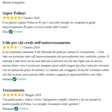
Marzia Evangelisti
Super Polina!
7 Ottobre 2024
È un piacere seguire Polina su IG per i suoi utili consigli, ho comprato la guida
autosvezzamento 30 piatti e la trovo molto utile! Grazie!
Elisa
Verified
Utile per chi crede nell'autosvezzamento
7 Ottobre 2024
Io ho acquistato solamente il file Manuale dei piatti per iniziare lo svezzamento…è ben
fatto ma incentrato tutto sull’autosvezzamento,che personalmente non condivido a pieno. Il
manuale è fatto bene ma mi sarà utile più avanti,non ora che mio figlio non ha ancora
nessun dente e non è pronto per mangiare pezzi solidi (seppur piccoli,si stava per strozzare
con un minuscolo pezzo di melone). Le mamme più coraggiose di me,che si buttano subito
sul cibo in pezzi senza passare dalle cremine e pappine,lo apprezzerebbero senz’altro.
Stefania
Verified
Svezzamento
22 Maggio 2024
Una guida pratica, chiara e sicura. Spiegazioni semplici, intuitive e da cui traspare la
professionalità di Polina. La consiglio vivamente a tutti i genitori !
Marianna
Verified